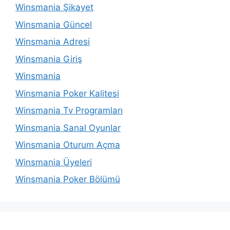
Winsmania Şikayet
Winsmania Güncel
Winsmania Adresi
Winsmania Giriş
Winsmania
Winsmania Poker Kalitesi
Winsmania Tv Programları
Winsmania Sanal Oyunlar
Winsmania Oturum Açma
Winsmania Üyeleri
Winsmania Poker Bölümü