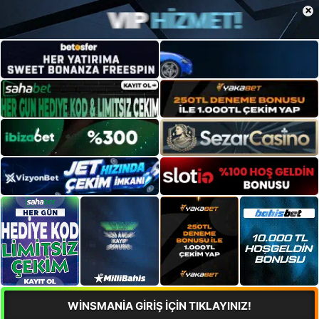
×
WİNSMANİA GİRİŞ İÇİN TIKLAYINIZ!