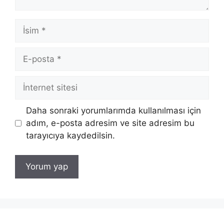
İsim
E-
posta
İnternet
sitesi
Daha sonraki yorumlarımda kullanılması için
adım, e-posta adresim ve site adresim bu
tarayıcıya kaydedilsin.