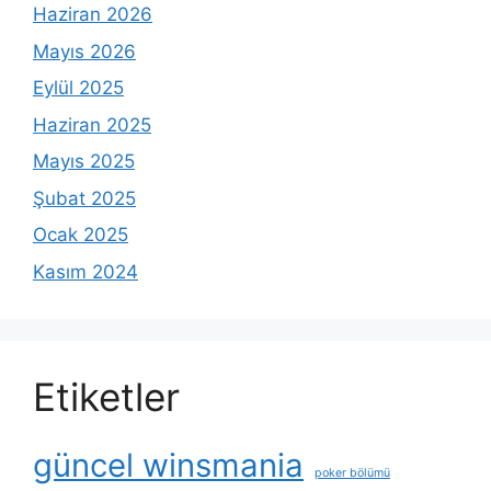
Haziran 2026
Mayıs 2026
Eylül 2025
Haziran 2025
Mayıs 2025
Şubat 2025
Ocak 2025
Kasım 2024
Etiketler
güncel winsmania
poker bölümü