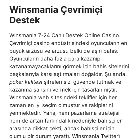
Winsmania Çevrimiçi
Destek
Winsmania 7-24 Canlı Destek Online Casino.
Çevrimiçi casino endüstrisindeki oyuncuların en
büyük arzusu ve arzusu belki de aşırı bahis.
Oyuncuların daha fazla para kazanıp
kazanamayacaklarını görmek için bahis sitelerini
başkalarıyla karşılaştırmaları doğaldır. Şu anda,
poker kalitesi
şifreleri sizi güvende tutmak ve
kazanma şansını vermek için tasarlanmıştır.
Winsmania web sitesindeki teklifler için her
zaman en iyi seçim olmuştur ve rakiplerini
yenmektedir. Yarış, hem pazarlama stratejisi
hem de artan farkındalık nedeniyle bahisçiler
arasında dikkat çekti, ancak bahisçiler için
olumlu bir durum yarattı. Winsmania Twitter’ı