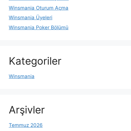
Winsmania Oturum Açma
Winsmania Üyeleri
Winsmania Poker Bölümü
Kategoriler
Winsmania
Arşivler
Temmuz 2026