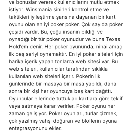
ve bonuslar vererek kullanıcılarını mutlu etmek
istiyor. Winsmania sinirleri kontrol etme ve
taktikleri iyileştirme şansına dayanan bir kart
oyunu olan en iyi poker poker. Çok sayıda poker
çeşidi vardır. Bu, çoğu insanın bildiği ve
oynadığı bir tür poker oyunudur ve buna Texas
Hold’em denir. Her poker oyununda, nihai amaç
ilk beş seriyi oynamaktır. En iyi poker siteleri için
harika içerik yapan tonlarca web sitesi var. Bu
web siteleri, kullanıcılar tarafından sıklıkla
kullanılan web siteleri içerir. Pokerin ilk
günlerinde bir masaya bir masa yapıldı, daha
sonra bir kişi her oyuncuya beş kart dağıttı.
Oyuncular ellerinde tuttukları kartlara göre teklif
veya satmaya karar verirler. Poker oyunu her
zaman gelişiyor. Poker oyunları, turlar çizmek,
çok yazılmış vahşi doğuran ve blöflerin oyuna
entegrasyonunu ekler.