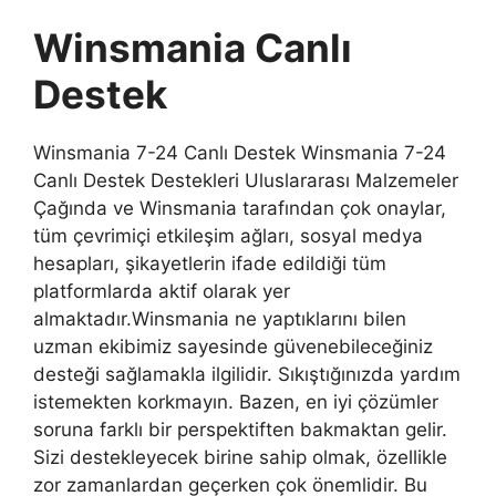
Winsmania Canlı
Destek
Winsmania 7-24 Canlı Destek Winsmania 7-24
Canlı Destek Destekleri Uluslararası Malzemeler
Çağında ve Winsmania tarafından çok onaylar,
tüm çevrimiçi etkileşim ağları, sosyal medya
hesapları, şikayetlerin ifade edildiği tüm
platformlarda aktif olarak yer
almaktadır.Winsmania ne yaptıklarını bilen
uzman ekibimiz sayesinde güvenebileceğiniz
desteği sağlamakla ilgilidir. Sıkıştığınızda yardım
istemekten korkmayın. Bazen, en iyi çözümler
soruna farklı bir perspektiften bakmaktan gelir.
Sizi destekleyecek birine sahip olmak, özellikle
zor zamanlardan geçerken çok önemlidir. Bu