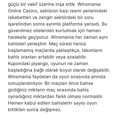
güçlü bir vakıf üzerine inşa ettik. Winsmania
Online Casino, sektörün bazı resmi yerlerindeki
rekabetten ve zengin sektördeki bir soru
işaretinden sonra ayrıntılı platforma yansıdı. Bu
güvenilmez sitelerden kurtulmak için hemen
harekete geçiyoruz. Winsmania her zaman aynı
bahisleri yerleştirir. Maç süresi henüz
başlamamış maçlarda yaklaştıkça, takımların
bahis oranları artabilir veya azalabilir.
Kupondaki piyango, oyunun ne zaman
başladığına bağlı olarak boyut olarak değişebilir.
Winsmania faydaları da oyun sırasında anında
sonuçlandırılıyor. Bir maçtan önce bahse
girdiğiniz miktarın maç sırasında bahis
oynadığınız miktardan farklı olması normaldir.
Hemen kabul edilen bahislerin sayısı oyun
bittikten sonra değişmez.