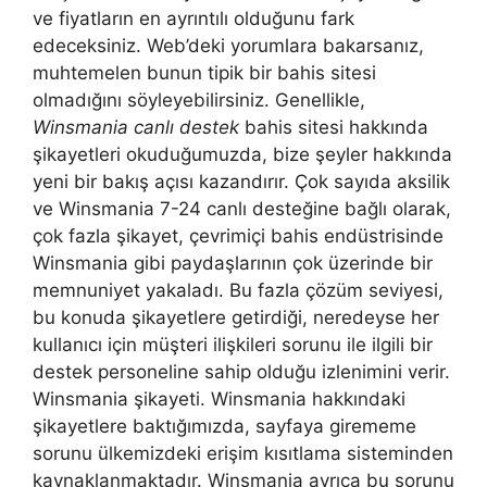
ve fiyatların en ayrıntılı olduğunu fark
edeceksiniz. Web’deki yorumlara bakarsanız,
muhtemelen bunun tipik bir bahis sitesi
olmadığını söyleyebilirsiniz. Genellikle,
Winsmania canlı destek
bahis sitesi hakkında
şikayetleri okuduğumuzda, bize şeyler hakkında
yeni bir bakış açısı kazandırır. Çok sayıda aksilik
ve Winsmania 7-24 canlı desteğine bağlı olarak,
çok fazla şikayet, çevrimiçi bahis endüstrisinde
Winsmania gibi paydaşlarının çok üzerinde bir
memnuniyet yakaladı. Bu fazla çözüm seviyesi,
bu konuda şikayetlere getirdiği, neredeyse her
kullanıcı için müşteri ilişkileri sorunu ile ilgili bir
destek personeline sahip olduğu izlenimini verir.
Winsmania şikayeti. Winsmania hakkındaki
şikayetlere baktığımızda, sayfaya girememe
sorunu ülkemizdeki erişim kısıtlama sisteminden
kaynaklanmaktadır. Winsmania ayrıca bu sorunu