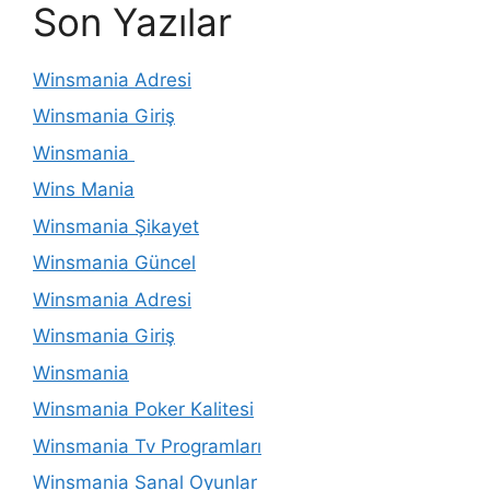
Son Yazılar
Winsmania Adresi
Winsmania Giriş
Winsmania
Wins Mania
Winsmania Şikayet
Winsmania Güncel
Winsmania Adresi
Winsmania Giriş
Winsmania
Winsmania Poker Kalitesi
Winsmania Tv Programları
Winsmania Sanal Oyunlar