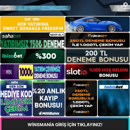
×
WİNSMANİA GİRİŞ İÇİN TIKLAYINIZ!