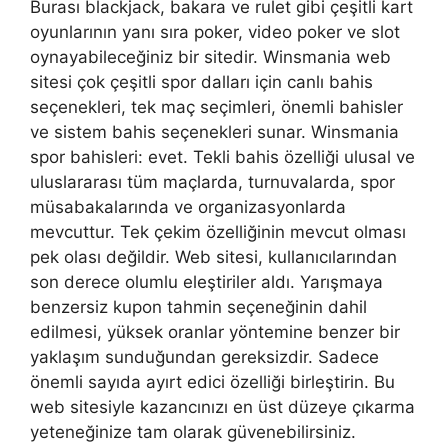
Burası blackjack, bakara ve rulet gibi çeşitli kart
oyunlarının yanı sıra poker, video poker ve slot
oynayabileceğiniz bir sitedir. Winsmania web
sitesi çok çeşitli spor dalları için canlı bahis
seçenekleri, tek maç seçimleri, önemli bahisler
ve sistem bahis seçenekleri sunar. Winsmania
spor bahisleri: evet. Tekli bahis özelliği ulusal ve
uluslararası tüm maçlarda, turnuvalarda, spor
müsabakalarında ve organizasyonlarda
mevcuttur. Tek çekim özelliğinin mevcut olması
pek olası değildir. Web sitesi, kullanıcılarından
son derece olumlu eleştiriler aldı. Yarışmaya
benzersiz kupon tahmin seçeneğinin dahil
edilmesi, yüksek oranlar yöntemine benzer bir
yaklaşım sunduğundan gereksizdir. Sadece
önemli sayıda ayırt edici özelliği birleştirin. Bu
web sitesiyle kazancınızı en üst düzeye çıkarma
yeteneğinize tam olarak güvenebilirsiniz.