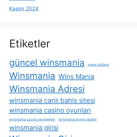
Kasım 2024
Etiketler
güncel winsmania
poker bölümü
Winsmania
Wins Mania
Winsmania Adresi
winsmania canlı bahis sitesi
winsmania casino oyunları
winsmania casino seçenekleri
winsmania erişim nedeni
winsmania girisi