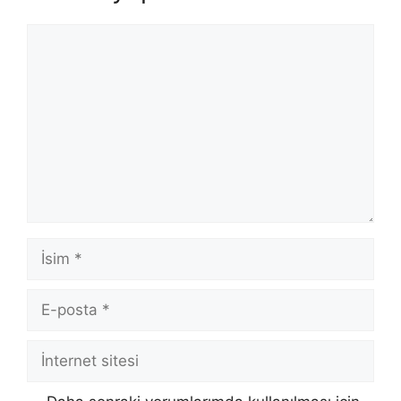
Yorum
İsim
E-
posta
İnternet
sitesi