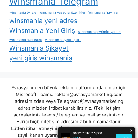
Winsmania Telegram
winsmania tv izle
winsmania yasadışı özellikler
Winsmania Yayınları
winsmania yeni adres
Winsmania Yeni Giriş
winsmania çevrimiçi yardım
winsmania özel i̇stek
winsmania üyelik i̇ptali
Winsmania Şikayet
yeni giris winsmania
Avrasya'nın en büyük reklam platformunda olmak için
Microsoft Teams:
reklam@avrasyamarketing.com
adresimizden veya Telegram: @Avrasyamarketing
adresimizden irtibat kurabilirsiniz. (Tek iletişim
adreslerimiz teams / telegram ve mail adresimizdir.
Harici hiçbir iletişim adresimiz bulunmamaktadır.
Lütfen itibar etmeyiniz.) Türkiye yasalarına göre 7258
sayılı kanun uyarınca yasa dışı bahis oynamanın