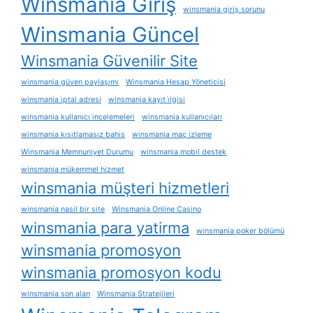
Winsmania Giriş
winsmania giriş sorunu
Winsmania Güncel
Winsmania Güvenilir Site
winsmania güven paylaşımı
Winsmania Hesap Yöneticisi
winsmania i̇ptal adresi
winsmania kayıt i̇lgisi
winsmania kullanıcı i̇ncelemeleri
winsmania kullanıcıları
winsmania kısıtlamasız bahis
winsmania maç izleme
Winsmania Memnuniyet Durumu
winsmania mobil destek
winsmania mükemmel hizmet
winsmania müşteri hizmetleri
winsmania nasil bir site
Winsmania Online Casino
winsmania para yatirma
winsmania poker bölümü
winsmania promosyon
winsmania promosyon kodu
winsmania son alan
Winsmania Stratejileri