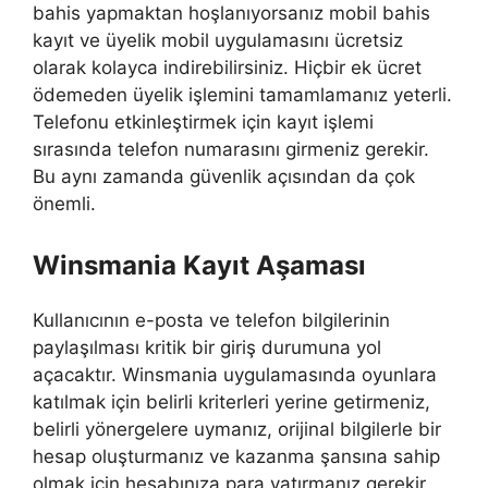
bahis yapmaktan hoşlanıyorsanız mobil bahis
kayıt ve üyelik mobil uygulamasını ücretsiz
olarak kolayca indirebilirsiniz. Hiçbir ek ücret
ödemeden üyelik işlemini tamamlamanız yeterli.
Telefonu etkinleştirmek için kayıt işlemi
sırasında telefon numarasını girmeniz gerekir.
Bu aynı zamanda güvenlik açısından da çok
önemli.
Winsmania Kayıt Aşaması
Kullanıcının e-posta ve telefon bilgilerinin
paylaşılması kritik bir giriş durumuna yol
açacaktır. Winsmania uygulamasında oyunlara
katılmak için belirli kriterleri yerine getirmeniz,
belirli yönergelere uymanız, orijinal bilgilerle bir
hesap oluşturmanız ve kazanma şansına sahip
olmak için hesabınıza para yatırmanız gerekir.