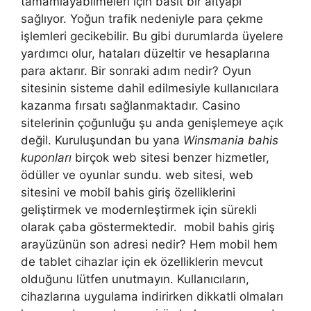
tamamlayabilmeleri için basit bir altyapı
sağlıyor. Yoğun trafik nedeniyle para çekme
işlemleri gecikebilir. Bu gibi durumlarda üyelere
yardımcı olur, hataları düzeltir ve hesaplarına
para aktarır. Bir sonraki adım nedir? Oyun
sitesinin sisteme dahil edilmesiyle kullanıcılara
kazanma fırsatı sağlanmaktadır. Casino
sitelerinin çoğunluğu şu anda genişlemeye açık
değil. Kuruluşundan bu yana
Winsmania bahis
kuponları
birçok web sitesi benzer hizmetler,
ödüller ve oyunlar sundu. web sitesi, web
sitesini ve mobil bahis giriş özelliklerini
geliştirmek ve modernleştirmek için sürekli
olarak çaba göstermektedir. mobil bahis giriş
arayüzünün son adresi nedir? Hem mobil hem
de tablet cihazlar için ek özelliklerin mevcut
olduğunu lütfen unutmayın. Kullanıcıların,
cihazlarına uygulama indirirken dikkatli olmaları